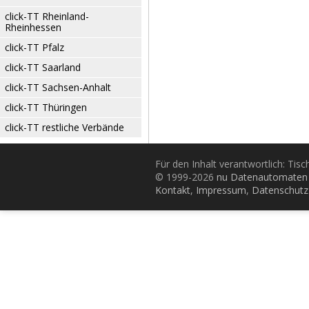
click-TT Rheinland-
Rheinhessen
click-TT Pfalz
click-TT Saarland
click-TT Sachsen-Anhalt
click-TT Thüringen
click-TT restliche Verbände
Für den Inhalt verantwortlich: Tis
© 1999-2026
nu Datenautomaten 
Kontakt
,
Impressum
,
Datenschutz