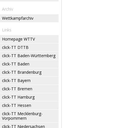
Archiv
Wettkampfarchiv
Links
Homepage WTTV
click-TT DTTB
click-TT Baden-Württemberg
click-TT Baden
click-TT Brandenburg
click-TT Bayern
click-TT Bremen
click-TT Hamburg
click-TT Hessen
click-TT Mecklenburg-
Vorpommern
click-TT Niedersachsen