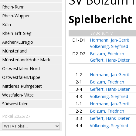
Rhein-Ruhr
Spielbericht
Rhein-Wupper
Köln
Rhein-Erft-Sieg
SV Bolzum IV
D1-D1
Hormann, Jan-Gerrit
Aachen/Euregio
Völkening, Siegfried
Münsterland
D2-D2
Bolzum, Friedrich
Münsterland/Hohe Mark
Geffert, Hans-Dieter
Ostwestfalen-Nord
1-2
Hormann, Jan-Gerrit
Ostwestfalen/Lippe
2-1
Bolzum, Friedrich
Mittleres Ruhrgebiet
3-4
Geffert, Hans-Dieter
Westfalen-Mitte
4-3
Völkening, Siegfried
Südwestfalen
1-1
Hormann, Jan-Gerrit
2-2
Bolzum, Friedrich
Pokal 2026/27
3-3
Geffert, Hans-Dieter
4-4
Völkening, Siegfried