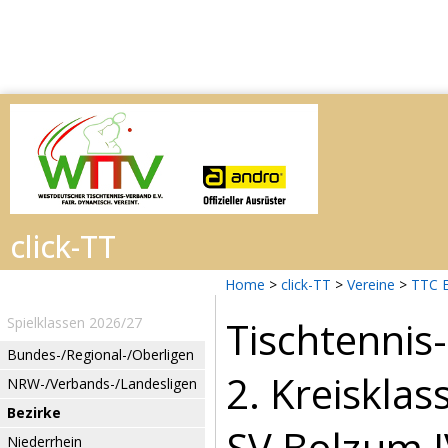
Home
>
click-TT
>
Vereine
>
TTC E
Tischtenni
Spielklassen 2026/27
Bundes-/Regional-/Oberligen
2. Kreiskla
NRW-/Verbands-/Landesligen
Bezirke
SV Bolzum IV
Niederrhein