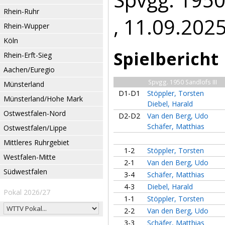
Rhein-Ruhr
, 11.09.202
Rhein-Wupper
Köln
Spielbericht
Rhein-Erft-Sieg
Aachen/Euregio
Spvgg. 1950 Sandlofs III
Münsterland
D1-D1
Stöppler, Torsten
Münsterland/Hohe Mark
Diebel, Harald
Ostwestfalen-Nord
D2-D2
Van den Berg, Udo
Schäfer, Matthias
Ostwestfalen/Lippe
Mittleres Ruhrgebiet
1-2
Stöppler, Torsten
Westfalen-Mitte
2-1
Van den Berg, Udo
Südwestfalen
3-4
Schäfer, Matthias
4-3
Diebel, Harald
Pokal 2026/27
1-1
Stöppler, Torsten
2-2
Van den Berg, Udo
3-3
Schäfer, Matthias