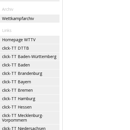
Archiv
Wettkampfarchiv
Links
Homepage WTTV
click-TT DTTB
click-TT Baden-Württemberg
click-TT Baden
click-TT Brandenburg
click-TT Bayern
click-TT Bremen
click-TT Hamburg
click-TT Hessen
click-TT Mecklenburg-
Vorpommern
click-TT Niedersachsen