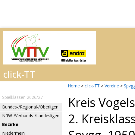
Home
>
click-TT
>
Vereine
>
Spvgg
Kreis Vogel
Spielklassen 2026/27
Bundes-/Regional-/Oberligen
2. Kreisklas
NRW-/Verbands-/Landesligen
Bezirke
Spvgg. 1950 
Niederrhein