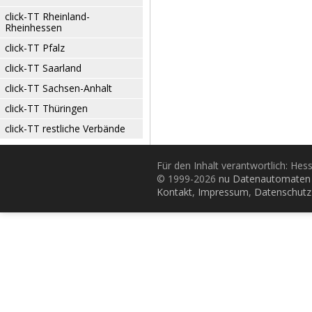
click-TT Rheinland-
Rheinhessen
click-TT Pfalz
click-TT Saarland
click-TT Sachsen-Anhalt
click-TT Thüringen
click-TT restliche Verbände
Für den Inhalt verantwortlich: Hes
© 1999-2026
nu Datenautomaten 
Kontakt
,
Impressum
,
Datenschutz