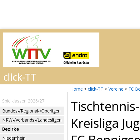
Home
>
click-TT
>
Vereine
>
FC B
Tischtenni
Spielklassen 2026/27
Bundes-/Regional-/Oberligen
Kreisliga J
NRW-/Verbands-/Landesligen
Bezirke
FC Bennigse
Niederrhein