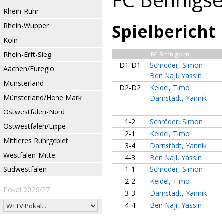
Rhein-Ruhr
Spielbericht
Rhein-Wupper
Köln
Rhein-Erft-Sieg
FC Bennigsen
D1-D1
Schröder, Simon
Aachen/Euregio
Ben Naji, Yassin
Münsterland
D2-D2
Keidel, Timo
Münsterland/Hohe Mark
Darnstädt, Yannik
Ostwestfalen-Nord
1-2
Schröder, Simon
Ostwestfalen/Lippe
2-1
Keidel, Timo
Mittleres Ruhrgebiet
3-4
Darnstädt, Yannik
Westfalen-Mitte
4-3
Ben Naji, Yassin
Südwestfalen
1-1
Schröder, Simon
2-2
Keidel, Timo
Pokal 2026/27
3-3
Darnstädt, Yannik
4-4
Ben Naji, Yassin