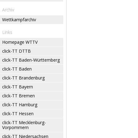
Archiv
Wettkampfarchiv
Links
Homepage WTTV
click-TT DTTB
click-TT Baden-Württemberg
click-TT Baden
click-TT Brandenburg
click-TT Bayern
click-TT Bremen
click-TT Hamburg
click-TT Hessen
click-TT Mecklenburg-
Vorpommern
click-TT Niedersachsen