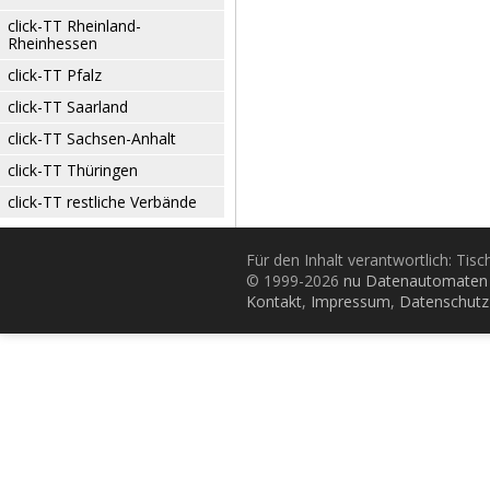
click-TT Rheinland-
Rheinhessen
click-TT Pfalz
click-TT Saarland
click-TT Sachsen-Anhalt
click-TT Thüringen
click-TT restliche Verbände
Für den Inhalt verantwortlich: Tis
© 1999-2026
nu Datenautomaten 
Kontakt
,
Impressum
,
Datenschutz