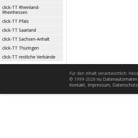
click-TT Rheinland-
Rheinhessen
click-TT Pfalz
click-TT Saarland
click-TT Sachsen-Anhalt
click-TT Thüringen
click-TT restliche Verbände
Für den Inhalt verantwortlich: Hes
© 1999-2026
nu Datenautomaten 
Kontakt
,
Impressum
,
Datenschutz