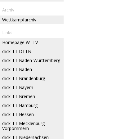
Archiv
Wettkampfarchiv
Links
Homepage WTTV
click-TT DTTB
click-TT Baden-Württemberg
click-TT Baden
click-TT Brandenburg
click-TT Bayern
click-TT Bremen
click-TT Hamburg
click-TT Hessen
click-TT Mecklenburg-
Vorpommern
click-TT Niedersachsen