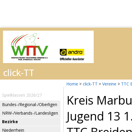
Home
>
click-TT
>
Vereine
>
TTC B
Kreis Marb
Spielklassen 2026/27
Bundes-/Regional-/Oberligen
Jugend 13 1
NRW-/Verbands-/Landesligen
Bezirke
TTC Breiden
Niederrhein