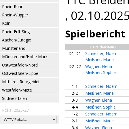
Rhein-Ruhr
, 02.10.202
Rhein-Wupper
Köln
Spielbericht
Rhein-Erft-Sieg
Aachen/Euregio
TTC Breidenstein II
Münsterland
D1-D1
Schneider, Noemi
Münsterland/Hohe Mark
Meißner, Marie
Ostwestfalen-Nord
D2-D2
Wagner, Elena
Meißner, Sophie
Ostwestfalen/Lippe
Mittleres Ruhrgebiet
1-1
Schneider, Noemi
Westfalen-Mitte
2-2
Meißner, Marie
Südwestfalen
3-3
Wagner, Elena
4-4
Meißner, Sophie
Pokal 2026/27
1-2
Schneider, Noemi
2-1
Meißner, Marie
3-4
Wagner, Elena