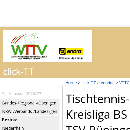
Home
>
click-TT
>
Vereine
>
VTTC
Tischtenni
Spielklassen 2026/27
Bundes-/Regional-/Oberligen
Kreisliga BS
NRW-/Verbands-/Landesligen
Bezirke
TSV Rüninge
Niederrhein