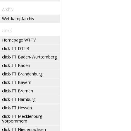
Archiv
Wettkampfarchiv
Links
Homepage WTTV
click-TT DTTB
click-TT Baden-Württemberg
click-TT Baden
click-TT Brandenburg
click-TT Bayern
click-TT Bremen
click-TT Hamburg
click-TT Hessen
click-TT Mecklenburg-
Vorpommern
click-TT Niedersachsen