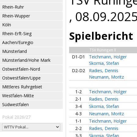
Rhein-Ruhr
, 08.09.202
Rhein-Wupper
Köln
Spielbericht
Rhein-Erft-Sieg
Aachen/Euregio
TSV Rüningen II
Münsterland
D1-D1
Teichmann, Holger
Münsterland/Hohe Mark
Skornia, Stefan
Ostwestfalen-Nord
D2-D2
Radies, Dennis
Neumann, Moritz
Ostwestfalen/Lippe
Mittleres Ruhrgebiet
1-2
Teichmann, Holger
Westfalen-Mitte
2-1
Radies, Dennis
Südwestfalen
3-4
Skornia, Stefan
4-3
Neumann, Moritz
Pokal 2026/27
1-1
Teichmann, Holger
2-2
Radies, Dennis
3-3
Skornia, Stefan