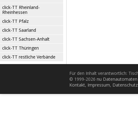
click-TT Rheinland-
Rheinhessen
click-TT Pfalz
click-TT Saarland
click-TT Sachsen-Anhalt
click-TT Thüringen
click-TT restliche Verbände
Für den Inhalt verantwortlich: Tis
© 1999-2026
nu Datenautomaten 
Kontakt
,
Impressum
,
Datenschutz