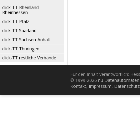
click-TT Rheinland-
Rheinhessen
click-TT Pfalz
click-TT Saarland
click-TT Sachsen-Anhalt
click-TT Thüringen
click-TT restliche Verbände
Für den Inhalt verantwortlich: Hes
© 1999-2026
nu Datenautomaten 
Kontakt
,
Impressum
,
Datenschutz