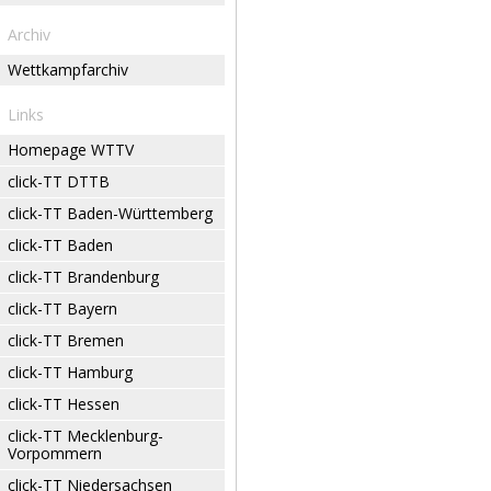
Archiv
Wettkampfarchiv
Links
Homepage WTTV
click-TT DTTB
click-TT Baden-Württemberg
click-TT Baden
click-TT Brandenburg
click-TT Bayern
click-TT Bremen
click-TT Hamburg
click-TT Hessen
click-TT Mecklenburg-
Vorpommern
click-TT Niedersachsen