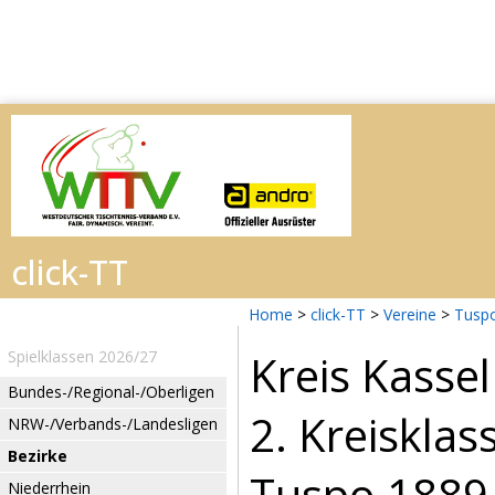
Home
>
click-TT
>
Vereine
>
Tuspo
Kreis Kasse
Spielklassen 2026/27
Bundes-/Regional-/Oberligen
2. Kreisklas
NRW-/Verbands-/Landesligen
Bezirke
Tuspo 1889 
Niederrhein