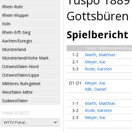
Rhein-Ruhr
Gottsbüren I
Rhein-Wupper
Köln
Spielbericht
Rhein-Erft-Sieg
Aachen/Euregio
Tuspo 1889 Kassel-Waldau 
Münsterland
1-2
Marth, Matthias
Münsterland/Hohe Mark
2-1
Meyer, Kai
Ostwestfalen-Nord
3-3
Rode, Karsten
Ostwestfalen/Lippe
D1-D1
Meyer, Kai
Mittleres Ruhrgebiet
Kilb, Daniel
Westfalen-Mitte
Südwestfalen
1-1
Marth, Matthias
3-2
Rode, Karsten
Pokal 2026/27
2-3
Meyer, Kai