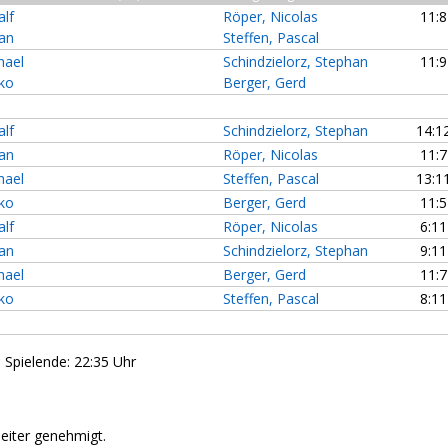
lf
Röper, Nicolas
11:
ian
Steffen, Pascal
hael
Schindzielorz, Stephan
11:
ko
Berger, Gerd
lf
Schindzielorz, Stephan
14:
ian
Röper, Nicolas
11:
hael
Steffen, Pascal
13:
ko
Berger, Gerd
11:
lf
Röper, Nicolas
6:1
ian
Schindzielorz, Stephan
9:1
hael
Berger, Gerd
11:
ko
Steffen, Pascal
8:1
- Spielende: 22:35 Uhr
leiter genehmigt.