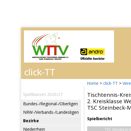
Home
>
click-TT
>
Vere
Tischtennis-Kre
Spielklassen 2026/27
2. Kreisklasse W
Bundes-/Regional-/Oberligen
TSC Steinbeck-Me
NRW-/Verbands-/Landesligen
Spielbericht
Bezirke
Niederrhein
TSC Steinbeck-