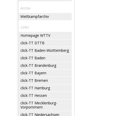
Archiv
Wettkampfarchiv
Links
Homepage WTTV
click-TT DTTB
click-TT Baden-Württemberg
click-TT Baden
click-TT Brandenburg
click-TT Bayern
click-TT Bremen
click-TT Hamburg
click-TT Hessen
click-TT Mecklenburg-
Vorpommern
click-TT Niedersachsen