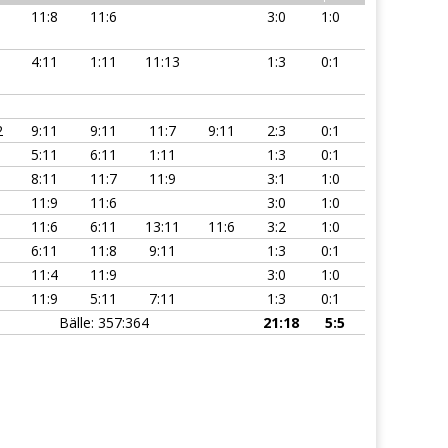
8
11:8
11:6
3:0
1:0
9
4:11
1:11
11:13
1:3
0:1
12
9:11
9:11
11:7
9:11
2:3
0:1
7
5:11
6:11
1:11
1:3
0:1
11
8:11
11:7
11:9
3:1
1:0
5
11:9
11:6
3:0
1:0
1
11:6
6:11
13:11
11:6
3:2
1:0
1
6:11
11:8
9:11
1:3
0:1
7
11:4
11:9
3:0
1:0
1
11:9
5:11
7:11
1:3
0:1
Bälle: 357:364
21:18
5:5