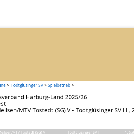
ine
>
Todtglüsinger SV
>
Spielbetrieb
>
isverband Harburg-Land 2025/26
est
ilsen/MTV Tostedt (SG) V - Todtglüsinger SV III , 
Meilsen/MTV Tostedt (SG) V
Todtglüsinger SV III
1. Sa