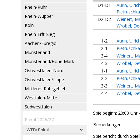
D1-D1
Aurin, Ulric
Rhein-Ruhr
Pietruschka
Rhein-Wupper
D2-D2
Weinert, Ma
Köln
Wrobel, Det
Rhein-Erft-Sieg
1-2
Aurin, Ulric
Aachen/Euregio
2-1
Pietruschka
Münsterland
3-4
Weinert, Ma
Münsterland/Hohe Mark
4-3
Wrobel, Det
Ostwestfalen-Nord
1-1
Aurin, Ulric
2-2
Pietruschka
Ostwestfalen/Lippe
3-3
Weinert, Ma
Mittleres Ruhrgebiet
4-4
Wrobel, Det
Westfalen-Mitte
Südwestfalen
Spielbeginn: 20:00 Uhr 
Pokal 2026/27
Bemerkungen:
Spielbericht durch Spiel