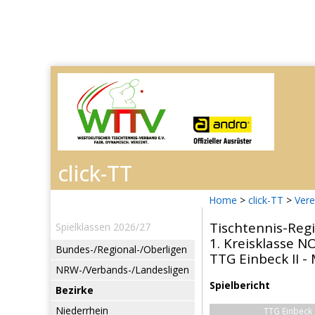
Home
>
click-TT
>
Vere
Tischtennis-Reg
Spielklassen 2026/27
1. Kreisklasse 
Bundes-/Regional-/Oberligen
TTG Einbeck II -
NRW-/Verbands-/Landesligen
Spielbericht
Bezirke
Niederrhein
TTG Einbeck I