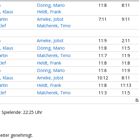
h
Döring, Mario
11:8
8:11
, Klaus
Heldt, Frank
rtin
Arneke, Jobst
7:11
9:11
lef
Malcherek, Timo
h
Arneke, Jobst
11:9
2:11
, Klaus
Döring, Mario
11:8
11:5
rtin
Malcherek, Timo
11:7
11:9
lef
Heldt, Frank
11:8
11:8
h
Döring, Mario
11:6
11:9
, Klaus
Arneke, Jobst
10:12
8:11
rtin
Heldt, Frank
11:8
11:13
lef
Malcherek, Timo
11:3
11:5
B
- Spielende: 22:25 Uhr
leiter genehmigt.