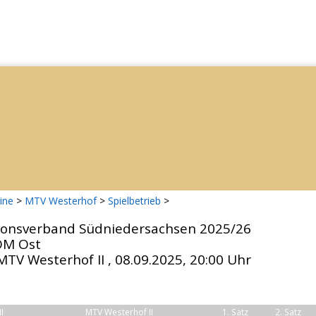
ine
>
MTV Westerhof
>
Spielbetrieb
>
ionsverband Südniedersachsen 2025/26
NOM Ost
 MTV Westerhof II , 08.09.2025, 20:00 Uhr
I
MTV Westerhof II
1. Satz
2. Satz