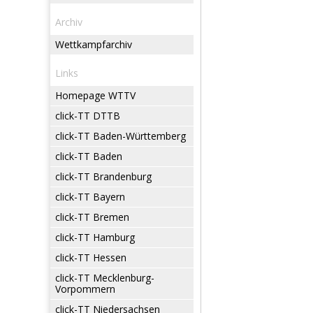
Archiv
Wettkampfarchiv
Links
Homepage WTTV
click-TT DTTB
click-TT Baden-Württemberg
click-TT Baden
click-TT Brandenburg
click-TT Bayern
click-TT Bremen
click-TT Hamburg
click-TT Hessen
click-TT Mecklenburg-
Vorpommern
click-TT Niedersachsen