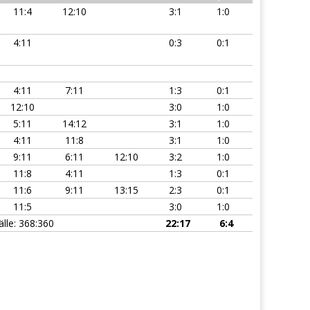
11:4
12:10
3:1
1:0
4:11
0:3
0:1
4:11
7:11
1:3
0:1
12:10
3:0
1:0
5:11
14:12
3:1
1:0
4:11
11:8
3:1
1:0
9:11
6:11
12:10
3:2
1:0
11:8
4:11
1:3
0:1
11:6
9:11
13:15
2:3
0:1
11:5
3:0
1:0
älle: 368:360
22:17
6:4