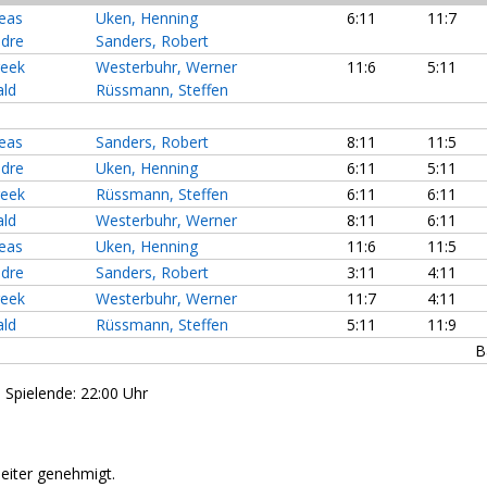
reas
Uken, Henning
6:11
11:7
ndre
Sanders, Robert
reek
Westerbuhr, Werner
11:6
5:11
ald
Rüssmann, Steffen
reas
Sanders, Robert
8:11
11:5
ndre
Uken, Henning
6:11
5:11
reek
Rüssmann, Steffen
6:11
6:11
ald
Westerbuhr, Werner
8:11
6:11
reas
Uken, Henning
11:6
11:5
ndre
Sanders, Robert
3:11
4:11
reek
Westerbuhr, Werner
11:7
4:11
ald
Rüssmann, Steffen
5:11
11:9
B
- Spielende: 22:00 Uhr
leiter genehmigt.