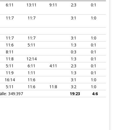
6:11
13:11
9:11
2:3
0:1
11:7
11:7
3:1
1:0
11:7
11:7
3:1
1:0
11:6
5:11
1:3
0:1
8:11
0:3
0:1
11:8
12:14
1:3
0:1
5:11
6:11
4:11
2:3
0:1
11:9
1:11
1:3
0:1
16:14
11:6
3:1
1:0
5:11
11:6
11:8
3:2
1:0
älle: 349:397
19:23
4:6