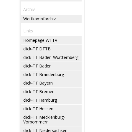
Archiv
Wettkampfarchiv
Links
Homepage WTTV
click-TT DTTB
click-TT Baden-Württemberg
click-TT Baden
click-TT Brandenburg
click-TT Bayern
click-TT Bremen
click-TT Hamburg
click-TT Hessen
click-TT Mecklenburg-
Vorpommern
click-TT Niedersachsen