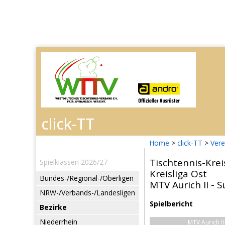
Home
>
click-TT
>
Vere
Tischtennis-Kre
Spielklassen 2026/27
Kreisliga Ost
Bundes-/Regional-/Oberligen
MTV Aurich II - S
NRW-/Verbands-/Landesligen
Spielbericht
Bezirke
Niederrhein
MTV Aurich II