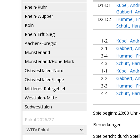
D1-D1
Kübel, And
Rhein-Ruhr
Gabbert, A
Rhein-Wupper
D2-D2
Hummel, F
Köln
Schütt, Har
Rhein-Erft-Sieg
1-2
Kübel, And
Aachen/Euregio
2-1
Gabbert, A
Münsterland
3-4
Hummel, F
Münsterland/Hohe Mark
4-3
Schütt, Har
Ostwestfalen-Nord
1-1
Kübel, And
2-2
Gabbert, A
Ostwestfalen/Lippe
3-3
Hummel, F
Mittleres Ruhrgebiet
4-4
Schütt, Har
Westfalen-Mitte
Südwestfalen
Spielbeginn: 20:00 Uhr 
Pokal 2026/27
Bemerkungen:
Spielbericht durch Spiel