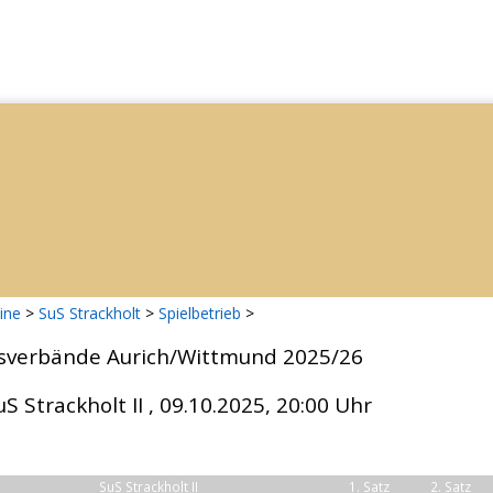
ine
>
SuS Strackholt
>
Spielbetrieb
>
isverbände Aurich/Wittmund 2025/26
uS Strackholt II , 09.10.2025, 20:00 Uhr
SuS Strackholt II
1. Satz
2. Satz