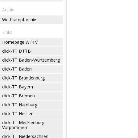
Archiv
Wettkampfarchiv
Links
Homepage WTTV
click-TT DTTB
click-TT Baden-Württemberg
click-TT Baden
click-TT Brandenburg
click-TT Bayern
click-TT Bremen
click-TT Hamburg
click-TT Hessen
click-TT Mecklenburg-
Vorpommern
click-TT Niedersachsen