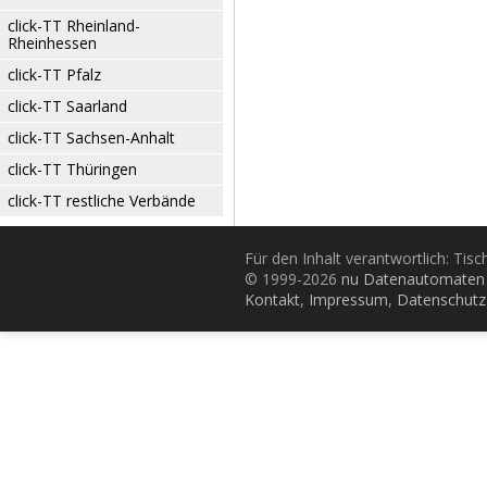
click-TT Rheinland-
Rheinhessen
click-TT Pfalz
click-TT Saarland
click-TT Sachsen-Anhalt
click-TT Thüringen
click-TT restliche Verbände
Für den Inhalt verantwortlich: Tis
© 1999-2026
nu Datenautomaten 
Kontakt
,
Impressum
,
Datenschutz