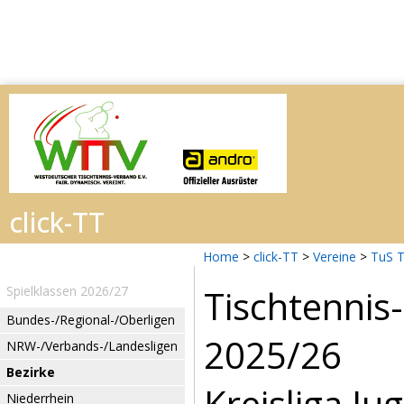
Home
>
click-TT
>
Vereine
>
TuS 
Tischtenni
Spielklassen 2026/27
Bundes-/Regional-/Oberligen
2025/26
NRW-/Verbands-/Landesligen
Bezirke
Kreisliga J
Niederrhein