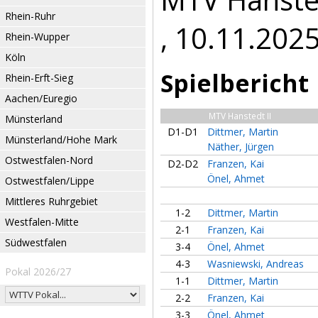
Rhein-Ruhr
, 10.11.202
Rhein-Wupper
Köln
Spielbericht
Rhein-Erft-Sieg
Aachen/Euregio
MTV Hanstedt II
Münsterland
D1-D1
Dittmer, Martin
Münsterland/Hohe Mark
Näther, Jürgen
Ostwestfalen-Nord
D2-D2
Franzen, Kai
Önel, Ahmet
Ostwestfalen/Lippe
Mittleres Ruhrgebiet
1-2
Dittmer, Martin
Westfalen-Mitte
2-1
Franzen, Kai
Südwestfalen
3-4
Önel, Ahmet
4-3
Wasniewski, Andreas
Pokal 2026/27
1-1
Dittmer, Martin
2-2
Franzen, Kai
3-3
Önel, Ahmet