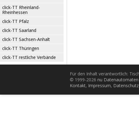
click-TT Rheinland-
Rheinhessen
click-TT Pfalz
click-TT Saarland
click-TT Sachsen-Anhalt
click-TT Thüringen
click-TT restliche Verbände
Für den Inhalt verantwortlich: Tis
© 1999-2026
nu Datenautomaten 
Kontakt
,
Impressum
,
Datenschutz