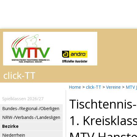
Home
>
click-TT
>
Vereine
>
MTV 
Tischtennis
Spielklassen 2026/27
Bundes-/Regional-/Oberligen
1. Kreisklas
NRW-/Verbands-/Landesligen
Bezirke
MTV Hansted
Niederrhein