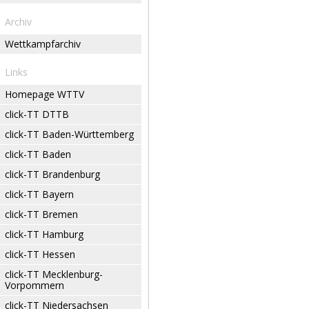
Archiv
Wettkampfarchiv
Links
Homepage WTTV
click-TT DTTB
click-TT Baden-Württemberg
click-TT Baden
click-TT Brandenburg
click-TT Bayern
click-TT Bremen
click-TT Hamburg
click-TT Hessen
click-TT Mecklenburg-
Vorpommern
click-TT Niedersachsen