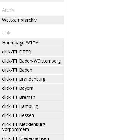
Archiv
Wettkampfarchiv
Links
Homepage WTTV
click-TT DTTB
click-TT Baden-Württemberg
click-TT Baden
click-TT Brandenburg
click-TT Bayern
click-TT Bremen
click-TT Hamburg
click-TT Hessen
click-TT Mecklenburg-
Vorpommern
click-TT Niedersachsen