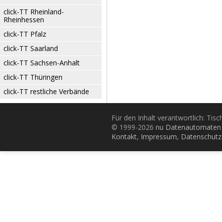
click-TT Rheinland-
Rheinhessen
click-TT Pfalz
click-TT Saarland
click-TT Sachsen-Anhalt
click-TT Thüringen
click-TT restliche Verbände
Für den Inhalt verantwortlich: Tis
© 1999-2026
nu Datenautomaten 
Kontakt
,
Impressum
,
Datenschutz