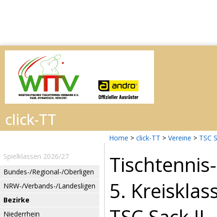
Home
>
click-TT
>
Vereine
>
TSC 
Tischtennis
Spielklassen 2026/27
Bundes-/Regional-/Oberligen
5. Kreiskla
NRW-/Verbands-/Landesligen
Bezirke
TSC Sack II
Niederrhein