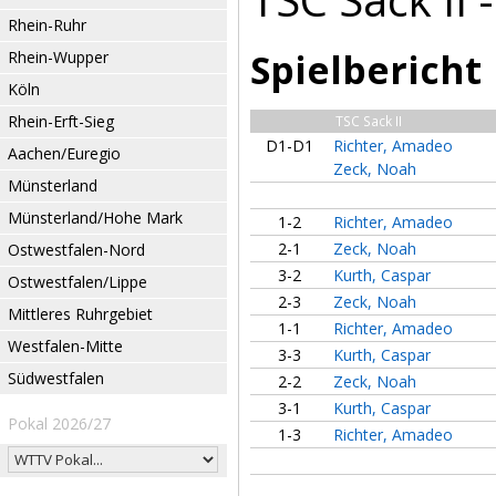
Rhein-Ruhr
Spielbericht
Rhein-Wupper
Köln
Rhein-Erft-Sieg
TSC Sack II
D1-D1
Richter, Amadeo
Aachen/Euregio
Zeck, Noah
Münsterland
Münsterland/Hohe Mark
1-2
Richter, Amadeo
2-1
Zeck, Noah
Ostwestfalen-Nord
3-2
Kurth, Caspar
Ostwestfalen/Lippe
2-3
Zeck, Noah
Mittleres Ruhrgebiet
1-1
Richter, Amadeo
Westfalen-Mitte
3-3
Kurth, Caspar
Südwestfalen
2-2
Zeck, Noah
3-1
Kurth, Caspar
Pokal 2026/27
1-3
Richter, Amadeo