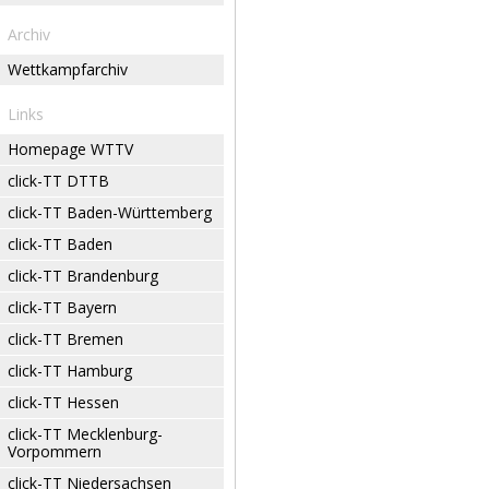
Archiv
Wettkampfarchiv
Links
Homepage WTTV
click-TT DTTB
click-TT Baden-Württemberg
click-TT Baden
click-TT Brandenburg
click-TT Bayern
click-TT Bremen
click-TT Hamburg
click-TT Hessen
click-TT Mecklenburg-
Vorpommern
click-TT Niedersachsen