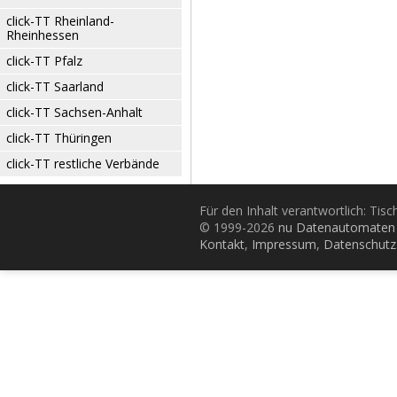
click-TT Rheinland-
Rheinhessen
click-TT Pfalz
click-TT Saarland
click-TT Sachsen-Anhalt
click-TT Thüringen
click-TT restliche Verbände
Für den Inhalt verantwortlich: Tis
© 1999-2026
nu Datenautomaten 
Kontakt
,
Impressum
,
Datenschutz