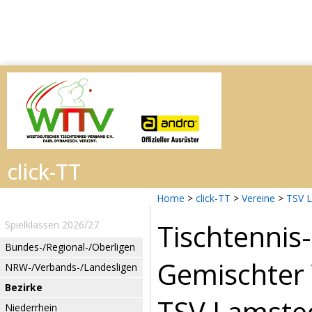
Home
>
click-TT
>
Vereine
>
TSV 
Tischtennis
Spielklassen 2026/27
Bundes-/Regional-/Oberligen
Gemischter 
NRW-/Verbands-/Landesligen
Bezirke
TSV Lamsted
Niederrhein