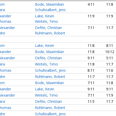
Tom
Bode, Maximilian
4:11
11:8
ara
Schultealbert, Jens
exander
Lake, Kevin
11:9
11:9
Thomas
Wintels, Timo
Alexander
Defée, Christian
7:11
11:7
dre
Rühlmann, Robert
Tom
Lake, Kevin
11:8
8:11
exander
Bode, Maximilian
11:8
10:1
Alexander
Defée, Christian
9:11
5:11
ara
Wintels, Timo
11:8
11:7
Thomas
Schultealbert, Jens
8:11
11:6
dre
Rühlmann, Robert
11:7
11:7
Tom
Bode, Maximilian
7:11
11:8
exander
Lake, Kevin
9:11
9:11
Alexander
Wintels, Timo
7:11
11:9
ara
Defée, Christian
11:5
11:7
Thomas
Rühlmann, Robert
dre
Schultealbert, Jens