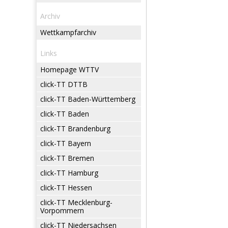
Archiv
Wettkampfarchiv
Links
Homepage WTTV
click-TT DTTB
click-TT Baden-Württemberg
click-TT Baden
click-TT Brandenburg
click-TT Bayern
click-TT Bremen
click-TT Hamburg
click-TT Hessen
click-TT Mecklenburg-
Vorpommern
click-TT Niedersachsen