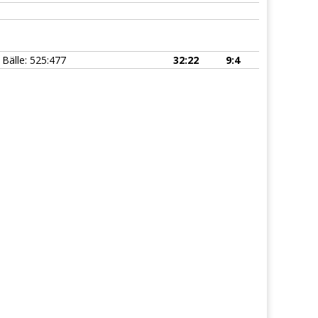
Bälle: 525:477
32:22
9:4