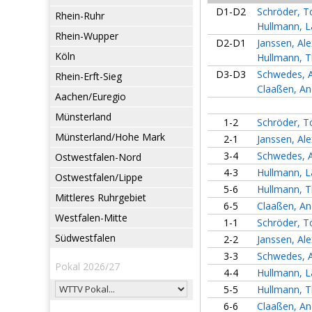
D1-D2
Schröder, 
Rhein-Ruhr
Hullmann, L
Rhein-Wupper
D2-D1
Janssen, Al
Köln
Hullmann, 
D3-D3
Schwedes, 
Rhein-Erft-Sieg
Claaßen, An
Aachen/Euregio
Münsterland
1-2
Schröder, 
Münsterland/Hohe Mark
2-1
Janssen, Al
3-4
Schwedes, 
Ostwestfalen-Nord
4-3
Hullmann, L
Ostwestfalen/Lippe
5-6
Hullmann, 
Mittleres Ruhrgebiet
6-5
Claaßen, An
Westfalen-Mitte
1-1
Schröder, 
Südwestfalen
2-2
Janssen, Al
3-3
Schwedes, 
Pokal 2026/27
4-4
Hullmann, L
5-5
Hullmann, 
6-6
Claaßen, An