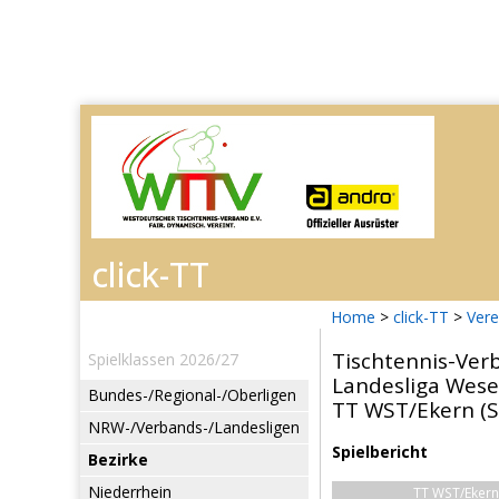
Home
>
click-TT
>
Vere
Tischtennis-Ver
Spielklassen 2026/27
Landesliga Wese
Bundes-/Regional-/Oberligen
TT WST/Ekern (SG
NRW-/Verbands-/Landesligen
Spielbericht
Bezirke
Niederrhein
TT WST/Ekern