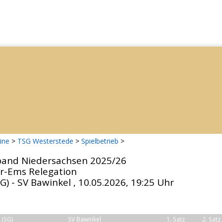
ine
>
TSG Westerstede
>
Spielbetrieb
>
band Niedersachsen 2025/26
r-Ems Relegation
) - SV Bawinkel , 10.05.2026, 19:25 Uhr
 (SG)
SV Bawinkel
1. Satz
2. Satz