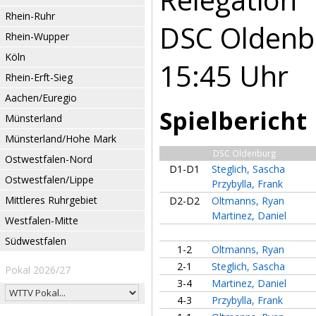
Rhein-Ruhr
DSC Oldenbu
Rhein-Wupper
Köln
15:45 Uhr
Rhein-Erft-Sieg
Aachen/Euregio
Spielbericht
Münsterland
Münsterland/Hohe Mark
DSC Oldenburg
Ostwestfalen-Nord
D1-D1
Steglich, Sascha
Ostwestfalen/Lippe
Przybylla, Frank
Mittleres Ruhrgebiet
D2-D2
Oltmanns, Ryan
Martinez, Daniel
Westfalen-Mitte
Südwestfalen
1-2
Oltmanns, Ryan
2-1
Steglich, Sascha
Pokal 2026/27
3-4
Martinez, Daniel
4-3
Przybylla, Frank