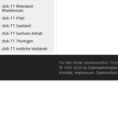
click-TT Rheinland-
Rheinhessen
click-TT Pfalz
click-TT Saarland
click-TT Sachsen-Anhalt
click-TT Thüringen
click-TT restliche Verbände
Für den Inhalt verantwortlich: Tis
© 1999-2026
nu Datenautomaten 
Kontakt
,
Impressum
,
Datenschutz