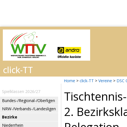
Home
>
click-TT
>
Vereine
>
DSC 
Tischtennis
Spielklassen 2026/27
Bundes-/Regional-/Oberligen
2. Bezirksk
NRW-/Verbands-/Landesligen
Bezirke
Relegation
Niederrhein