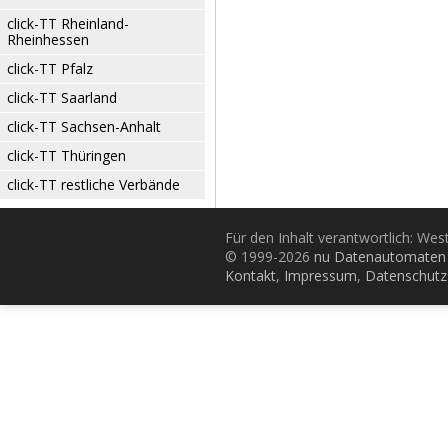
click-TT Rheinland-
Rheinhessen
click-TT Pfalz
click-TT Saarland
click-TT Sachsen-Anhalt
click-TT Thüringen
click-TT restliche Verbände
Für den Inhalt verantwortlich: Wes
© 1999-2026
nu Datenautomaten 
Kontakt
,
Impressum
,
Datenschutz