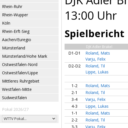
Rhein-Ruhr
13:00 Uhr
Rhein-Wupper
Köln
Spielbericht
Rhein-Erft-Sieg
Aachen/Euregio
DJK Adler Brakel
Münsterland
D1-D1
Roland, Mats
Münsterland/Hohe Mark
Varju, Felix
Ostwestfalen-Nord
D2-D2
Roland, Til
Lippe, Lukas
Ostwestfalen/Lippe
Mittleres Ruhrgebiet
1-2
Roland, Mats
Westfalen-Mitte
2-1
Roland, Til
Südwestfalen
3-4
Varju, Felix
4-3
Lippe, Lukas
Pokal 2026/27
1-1
Roland, Mats
2-2
Roland, Til
3-3
Varju, Felix