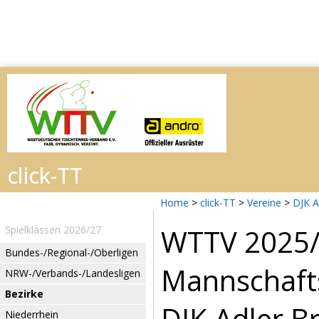
Home
>
click-TT
>
Vereine
>
DJK A
WTTV 2025
Spielklassen 2026/27
Bundes-/Regional-/Oberligen
Mannschafts
NRW-/Verbands-/Landesligen
Bezirke
DJK Adler B
Niederrhein