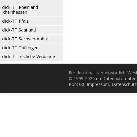
click-TT Rheinland-
Rheinhessen
click-TT Pfalz
click-TT Saarland
click-TT Sachsen-Anhalt
click-TT Thüringen
click-TT restliche Verbände
Für den Inhalt verantwortlich: Wes
© 1999-2026
nu Datenautomaten 
Kontakt
,
Impressum
,
Datenschutz