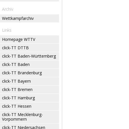
Archiv
Wettkampfarchiv
Links
Homepage WTTV
click-TT DTTB
click-TT Baden-Württemberg
click-TT Baden
click-TT Brandenburg
click-TT Bayern
click-TT Bremen
click-TT Hamburg
click-TT Hessen
click-TT Mecklenburg-
Vorpommern
click-TT Niedersachsen