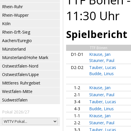
Rhein-Ruhr
11:30 Uhr
Rhein-Wupper
Köln
Spielbericht
Rhein-Erft-Sieg
Aachen/Euregio
TTF Bönen
Münsterland
D1-D1
Krause, Jan
Münsterland/Hohe Mark
Stauner, Paul
Ostwestfalen-Nord
D2-D2
Tauber, Lucas
Budde, Linus
Ostwestfalen/Lippe
Mittleres Ruhrgebiet
1-2
Krause, Jan
Westfalen-Mitte
2-1
Stauner, Paul
Südwestfalen
3-4
Tauber, Lucas
4-3
Budde, Linus
Pokal 2026/27
1-1
Krause, Jan
2-2
Stauner, Paul
3-3
Tauber, Lucas