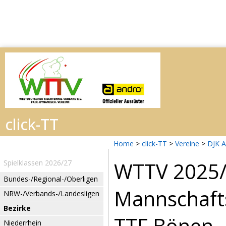
Home
>
click-TT
>
Vereine
>
DJK A
WTTV 2025
Spielklassen 2026/27
Bundes-/Regional-/Oberligen
Mannschafts
NRW-/Verbands-/Landesligen
Bezirke
TTF Bönen - 
Niederrhein