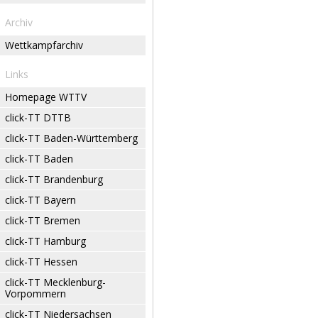
Archiv
Wettkampfarchiv
Links
Homepage WTTV
click-TT DTTB
click-TT Baden-Württemberg
click-TT Baden
click-TT Brandenburg
click-TT Bayern
click-TT Bremen
click-TT Hamburg
click-TT Hessen
click-TT Mecklenburg-
Vorpommern
click-TT Niedersachsen