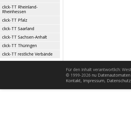
click-TT Rheinland-
Rheinhessen
click-TT Pfalz
click-TT Saarland
click-TT Sachsen-Anhalt
click-TT Thüringen
click-TT restliche Verbände
Für den Inhalt verantwortlich: Wes
© 1999-2026
nu Datenautomaten 
Kontakt
,
Impressum
,
Datenschutz