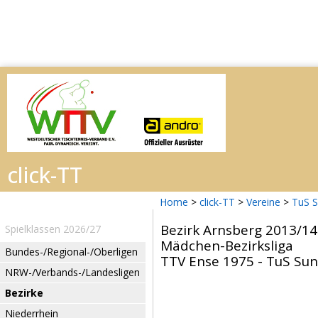
Home
>
click-TT
>
Vereine
>
TuS 
Bezirk Arnsberg 2013/14
Spielklassen 2026/27
Mädchen-Bezirksliga
Bundes-/Regional-/Oberligen
TTV Ense 1975 - TuS Sun
NRW-/Verbands-/Landesligen
Bezirke
Niederrhein