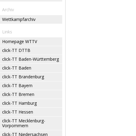
Archiv
Wettkampfarchiv
Links
Homepage WTTV
click-TT DTTB
click-TT Baden-Württemberg
click-TT Baden
click-TT Brandenburg
click-TT Bayern
click-TT Bremen
click-TT Hamburg
click-TT Hessen
click-TT Mecklenburg-
Vorpommern
click-TT Niedersachsen