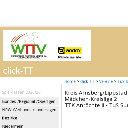
Home
>
click-TT
>
Vereine
>
TuS 
Kreis Arnsberg/Lippstad
Spielklassen 2026/27
Mädchen-Kreisliga 2
Bundes-/Regional-/Oberligen
TTK Anröchte II - TuS Su
NRW-/Verbands-/Landesligen
Bezirke
Niederrhein