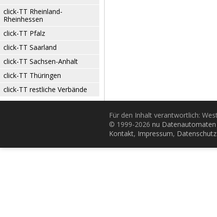
click-TT Rheinland-
Rheinhessen
click-TT Pfalz
click-TT Saarland
click-TT Sachsen-Anhalt
click-TT Thüringen
click-TT restliche Verbände
Für den Inhalt verantwortlich: Wes
© 1999-2026
nu Datenautomaten 
Kontakt
,
Impressum
,
Datenschutz