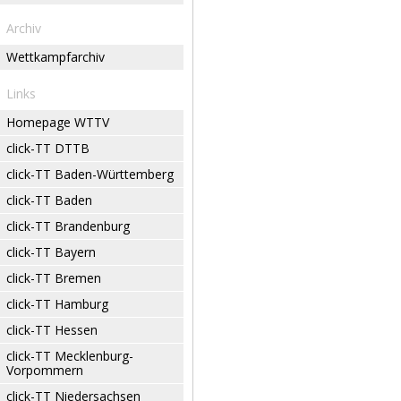
Archiv
Wettkampfarchiv
Links
Homepage WTTV
click-TT DTTB
click-TT Baden-Württemberg
click-TT Baden
click-TT Brandenburg
click-TT Bayern
click-TT Bremen
click-TT Hamburg
click-TT Hessen
click-TT Mecklenburg-
Vorpommern
click-TT Niedersachsen