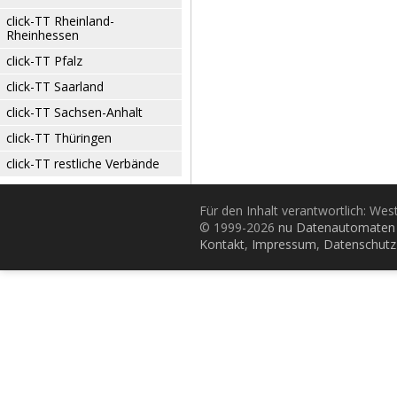
click-TT Rheinland-
Rheinhessen
click-TT Pfalz
click-TT Saarland
click-TT Sachsen-Anhalt
click-TT Thüringen
click-TT restliche Verbände
Für den Inhalt verantwortlich: Wes
© 1999-2026
nu Datenautomaten 
Kontakt
,
Impressum
,
Datenschutz