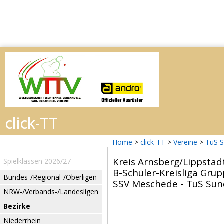
Home
>
click-TT
>
Vereine
>
TuS 
Kreis Arnsberg/Lippstad
Spielklassen 2026/27
B-Schüler-Kreisliga Grup
Bundes-/Regional-/Oberligen
SSV Meschede - TuS Sunde
NRW-/Verbands-/Landesligen
Bezirke
Niederrhein