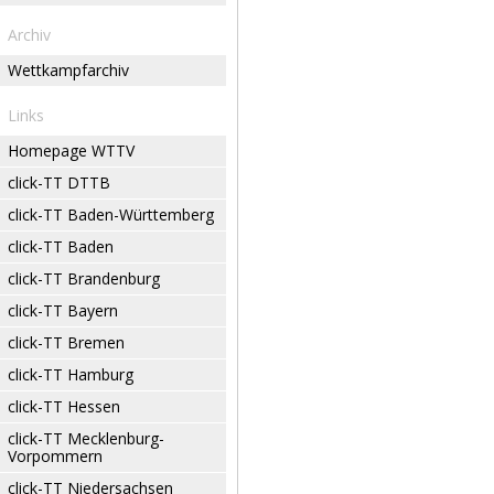
Archiv
Wettkampfarchiv
Links
Homepage WTTV
click-TT DTTB
click-TT Baden-Württemberg
click-TT Baden
click-TT Brandenburg
click-TT Bayern
click-TT Bremen
click-TT Hamburg
click-TT Hessen
click-TT Mecklenburg-
Vorpommern
click-TT Niedersachsen