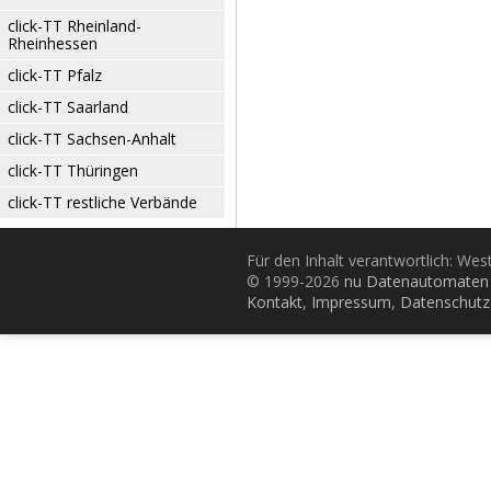
click-TT Rheinland-
Rheinhessen
click-TT Pfalz
click-TT Saarland
click-TT Sachsen-Anhalt
click-TT Thüringen
click-TT restliche Verbände
Für den Inhalt verantwortlich: Wes
© 1999-2026
nu Datenautomaten 
Kontakt
,
Impressum
,
Datenschutz