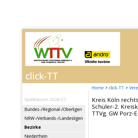
Home
>
click-TT
>
Vere
Kreis Köln recht
Spielklassen 2026/27
Schüler-2. Kreis
Bundes-/Regional-/Oberligen
TTVg. GW Porz-Ei
NRW-/Verbands-/Landesligen
Bezirke
Niederrhein