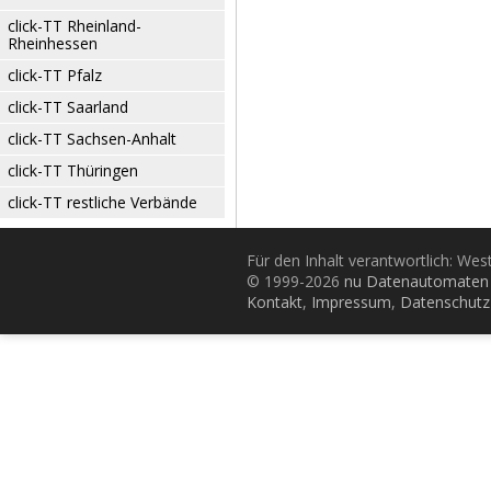
click-TT Rheinland-
Rheinhessen
click-TT Pfalz
click-TT Saarland
click-TT Sachsen-Anhalt
click-TT Thüringen
click-TT restliche Verbände
Für den Inhalt verantwortlich: Wes
© 1999-2026
nu Datenautomaten 
Kontakt
,
Impressum
,
Datenschutz