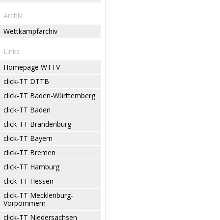
Archiv
Wettkampfarchiv
Links
Homepage WTTV
click-TT DTTB
click-TT Baden-Württemberg
click-TT Baden
click-TT Brandenburg
click-TT Bayern
click-TT Bremen
click-TT Hamburg
click-TT Hessen
click-TT Mecklenburg-
Vorpommern
click-TT Niedersachsen