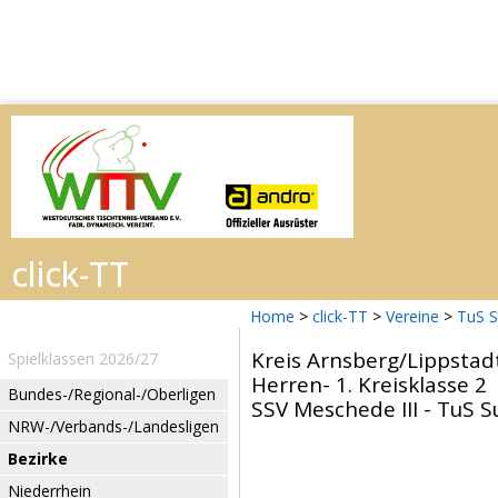
Home
>
click-TT
>
Vereine
>
TuS 
Kreis Arnsberg/Lippstad
Spielklassen 2026/27
Herren- 1. Kreisklasse 2
Bundes-/Regional-/Oberligen
SSV Meschede III - TuS S
NRW-/Verbands-/Landesligen
Bezirke
Niederrhein