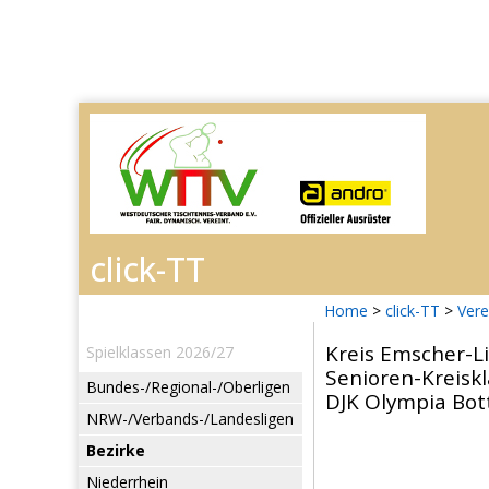
Home
>
click-TT
>
Vere
Kreis Emscher-L
Spielklassen 2026/27
Senioren-Kreiskl
Bundes-/Regional-/Oberligen
DJK Olympia Bott
NRW-/Verbands-/Landesligen
Bezirke
Niederrhein