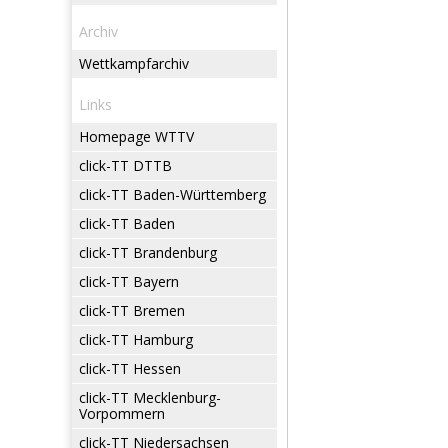
Archiv
Wettkampfarchiv
Links
Homepage WTTV
click-TT DTTB
click-TT Baden-Württemberg
click-TT Baden
click-TT Brandenburg
click-TT Bayern
click-TT Bremen
click-TT Hamburg
click-TT Hessen
click-TT Mecklenburg-
Vorpommern
click-TT Niedersachsen