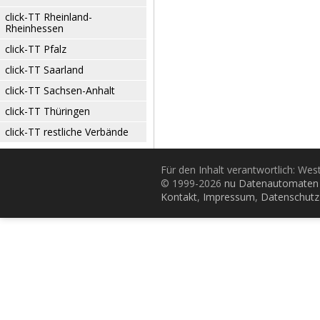
click-TT Rheinland-
Rheinhessen
click-TT Pfalz
click-TT Saarland
click-TT Sachsen-Anhalt
click-TT Thüringen
click-TT restliche Verbände
Für den Inhalt verantwortlich: Wes
© 1999-2026
nu Datenautomaten 
Kontakt
,
Impressum
,
Datenschutz