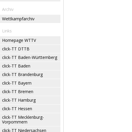
Archiv
Wettkampfarchiv
Links
Homepage WTTV
click-TT DTTB
click-TT Baden-Württemberg
click-TT Baden
click-TT Brandenburg
click-TT Bayern
click-TT Bremen
click-TT Hamburg
click-TT Hessen
click-TT Mecklenburg-
Vorpommern
click-TT Niedersachsen