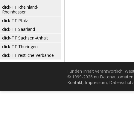
click-TT Rheinland-
Rheinhessen
click-TT Pfalz
click-TT Saarland
click-TT Sachsen-Anhalt
click-TT Thüringen
click-TT restliche Verbände
Für den Inhalt verantwortlich: Wes
© 1999-2026
nu Datenautomaten 
Kontakt
,
Impressum
,
Datenschutz