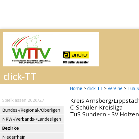
Home
>
click-TT
>
Vereine
>
TuS 
Kreis Arnsberg/Lippstad
Spielklassen 2026/27
C-Schüler-Kreisliga
Bundes-/Regional-/Oberligen
TuS Sundern - SV Holzen 
NRW-/Verbands-/Landesligen
Bezirke
Niederrhein