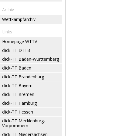
Archiv
Wettkampfarchiv
Links
Homepage WTTV
click-TT DTTB
click-TT Baden-Württemberg
click-TT Baden
click-TT Brandenburg
click-TT Bayern
click-TT Bremen
click-TT Hamburg
click-TT Hessen
click-TT Mecklenburg-
Vorpommern
click-TT Niedersachsen