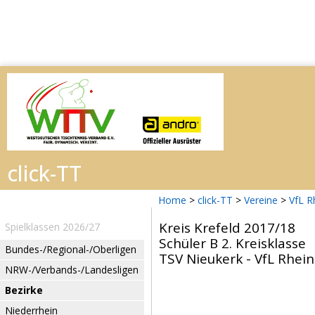
Home
>
click-TT
>
Vereine
>
VfL R
Kreis Krefeld 2017/18
Spielklassen 2026/27
Schüler B 2. Kreisklasse
Bundes-/Regional-/Oberligen
TSV Nieukerk - VfL Rhein
NRW-/Verbands-/Landesligen
Bezirke
Niederrhein