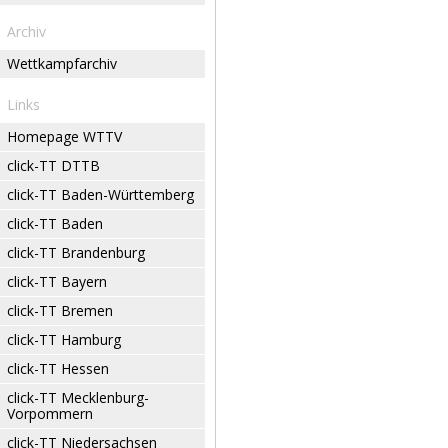
Archiv
Wettkampfarchiv
Links
Homepage WTTV
click-TT DTTB
click-TT Baden-Württemberg
click-TT Baden
click-TT Brandenburg
click-TT Bayern
click-TT Bremen
click-TT Hamburg
click-TT Hessen
click-TT Mecklenburg-
Vorpommern
click-TT Niedersachsen