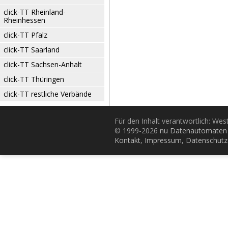
click-TT Rheinland-
Rheinhessen
click-TT Pfalz
click-TT Saarland
click-TT Sachsen-Anhalt
click-TT Thüringen
click-TT restliche Verbände
Für den Inhalt verantwortlich: Wes
© 1999-2026
nu Datenautomaten 
Kontakt
,
Impressum
,
Datenschutz