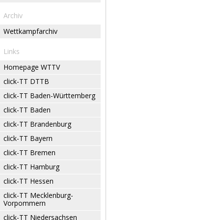
Archiv
Wettkampfarchiv
Links
Homepage WTTV
click-TT DTTB
click-TT Baden-Württemberg
click-TT Baden
click-TT Brandenburg
click-TT Bayern
click-TT Bremen
click-TT Hamburg
click-TT Hessen
click-TT Mecklenburg-
Vorpommern
click-TT Niedersachsen