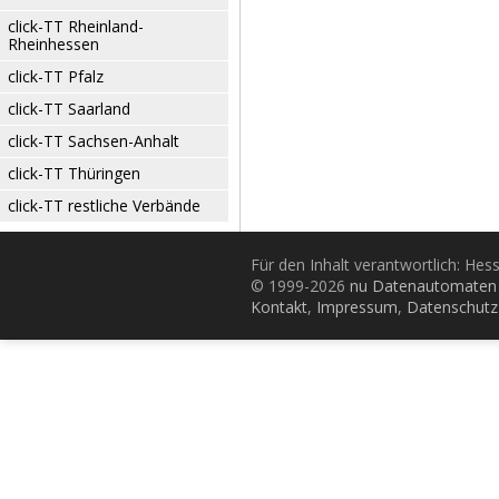
click-TT Rheinland-
Rheinhessen
click-TT Pfalz
click-TT Saarland
click-TT Sachsen-Anhalt
click-TT Thüringen
click-TT restliche Verbände
Für den Inhalt verantwortlich: Hes
© 1999-2026
nu Datenautomaten 
Kontakt
,
Impressum
,
Datenschutz