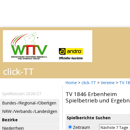
Home
>
click-TT
>
Vereine
>
TV 1
TV 1846 Erbenheim
Spielklassen 2026/27
Spielbetrieb und Ergebn
Bundes-/Regional-/Oberligen
NRW-/Verbands-/Landesligen
Spielberichte Suchen
Bezirke
Zeitraum
Niederrhein