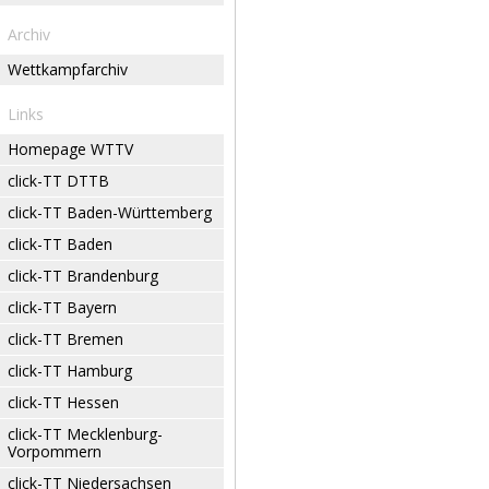
Archiv
Wettkampfarchiv
Links
Homepage WTTV
click-TT DTTB
click-TT Baden-Württemberg
click-TT Baden
click-TT Brandenburg
click-TT Bayern
click-TT Bremen
click-TT Hamburg
click-TT Hessen
click-TT Mecklenburg-
Vorpommern
click-TT Niedersachsen