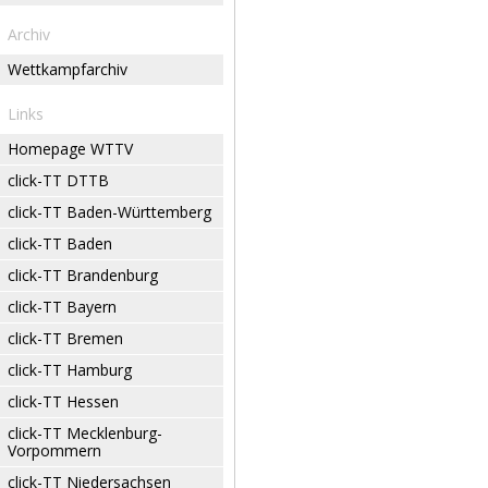
Archiv
Wettkampfarchiv
Links
Homepage WTTV
click-TT DTTB
click-TT Baden-Württemberg
click-TT Baden
click-TT Brandenburg
click-TT Bayern
click-TT Bremen
click-TT Hamburg
click-TT Hessen
click-TT Mecklenburg-
Vorpommern
click-TT Niedersachsen