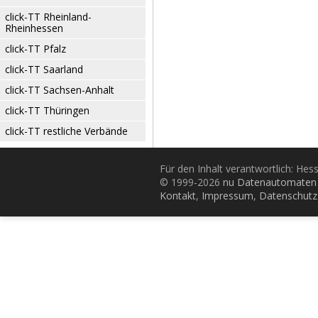
click-TT Rheinland-
Rheinhessen
click-TT Pfalz
click-TT Saarland
click-TT Sachsen-Anhalt
click-TT Thüringen
click-TT restliche Verbände
Für den Inhalt verantwortlich: Hes
© 1999-2026
nu Datenautomaten 
Kontakt
,
Impressum
,
Datenschutz