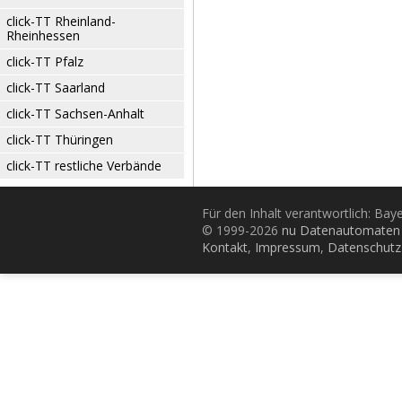
click-TT Rheinland-
Rheinhessen
click-TT Pfalz
click-TT Saarland
click-TT Sachsen-Anhalt
click-TT Thüringen
click-TT restliche Verbände
Für den Inhalt verantwortlich: Bay
© 1999-2026
nu Datenautomaten 
Kontakt
,
Impressum
,
Datenschutz