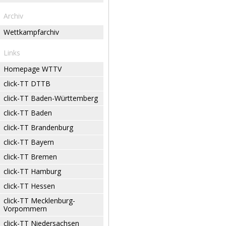
Archiv
Wettkampfarchiv
Links
Homepage WTTV
click-TT DTTB
click-TT Baden-Württemberg
click-TT Baden
click-TT Brandenburg
click-TT Bayern
click-TT Bremen
click-TT Hamburg
click-TT Hessen
click-TT Mecklenburg-
Vorpommern
click-TT Niedersachsen