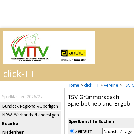
Home
>
click-TT
>
Vereine
>
TSV 
TSV Grünmorsbach
Spielklassen 2026/27
Spielbetrieb und Ergebn
Bundes-/Regional-/Oberligen
NRW-/Verbands-/Landesligen
Spielberichte Suchen
Bezirke
Zeitraum
Niederrhein