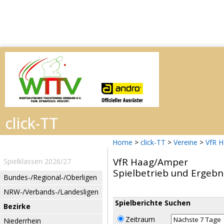
Home
>
click-TT
>
Vereine
>
VfR 
VfR Haag/Amper
Spielklassen 2026/27
Spielbetrieb und Ergebn
Bundes-/Regional-/Oberligen
NRW-/Verbands-/Landesligen
Spielberichte Suchen
Bezirke
Zeitraum
Niederrhein