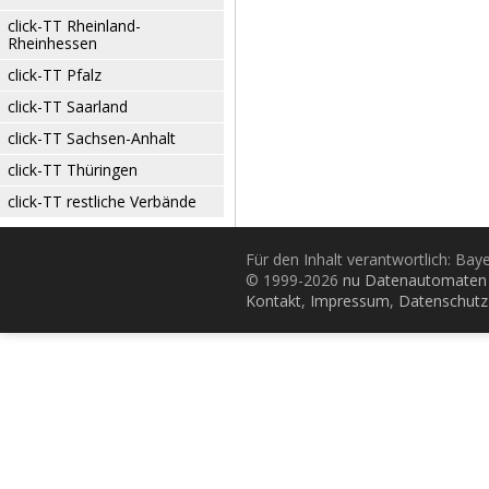
click-TT Rheinland-
Rheinhessen
click-TT Pfalz
click-TT Saarland
click-TT Sachsen-Anhalt
click-TT Thüringen
click-TT restliche Verbände
Für den Inhalt verantwortlich: Bay
© 1999-2026
nu Datenautomaten 
Kontakt
,
Impressum
,
Datenschutz