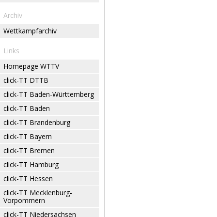
Archiv
Wettkampfarchiv
Links
Homepage WTTV
click-TT DTTB
click-TT Baden-Württemberg
click-TT Baden
click-TT Brandenburg
click-TT Bayern
click-TT Bremen
click-TT Hamburg
click-TT Hessen
click-TT Mecklenburg-
Vorpommern
click-TT Niedersachsen