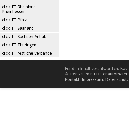
click-TT Rheinland-
Rheinhessen
click-TT Pfalz
click-TT Saarland
click-TT Sachsen-Anhalt
click-TT Thüringen
click-TT restliche Verbände
Für den Inhalt verantwortlich: Bay
© 1999-2026
nu Datenautomaten 
Kontakt
,
Impressum
,
Datenschutz