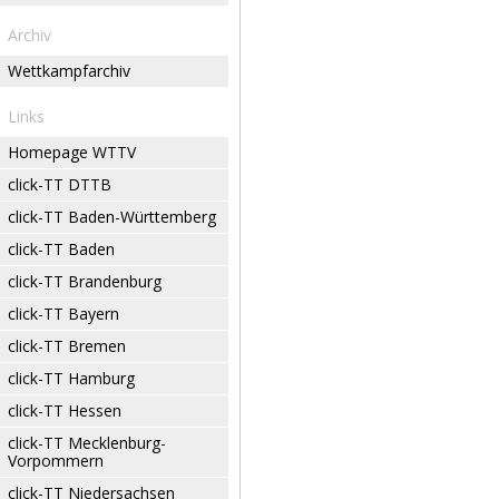
Archiv
Wettkampfarchiv
Links
Homepage WTTV
click-TT DTTB
click-TT Baden-Württemberg
click-TT Baden
click-TT Brandenburg
click-TT Bayern
click-TT Bremen
click-TT Hamburg
click-TT Hessen
click-TT Mecklenburg-
Vorpommern
click-TT Niedersachsen