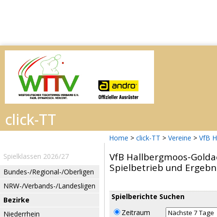
Home
>
click-TT
>
Vereine
>
VfB H
VfB Hallbergmoos-Golda
Spielklassen 2026/27
Spielbetrieb und Ergebn
Bundes-/Regional-/Oberligen
NRW-/Verbands-/Landesligen
Spielberichte Suchen
Bezirke
Zeitraum
Niederrhein