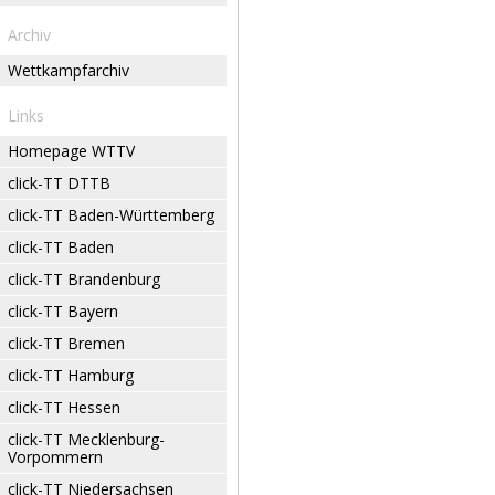
Archiv
Wettkampfarchiv
Links
Homepage WTTV
click-TT DTTB
click-TT Baden-Württemberg
click-TT Baden
click-TT Brandenburg
click-TT Bayern
click-TT Bremen
click-TT Hamburg
click-TT Hessen
click-TT Mecklenburg-
Vorpommern
click-TT Niedersachsen