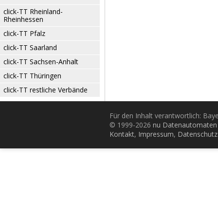
click-TT Rheinland-
Rheinhessen
click-TT Pfalz
click-TT Saarland
click-TT Sachsen-Anhalt
click-TT Thüringen
click-TT restliche Verbände
Für den Inhalt verantwortlich: Bay
© 1999-2026
nu Datenautomaten 
Kontakt
,
Impressum
,
Datenschutz