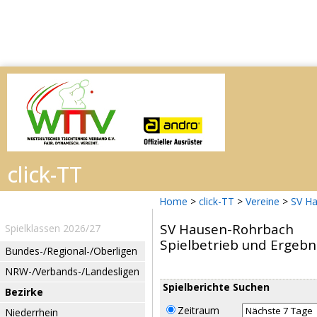
Home
>
click-TT
>
Vereine
>
SV H
SV Hausen-Rohrbach
Spielklassen 2026/27
Spielbetrieb und Ergebn
Bundes-/Regional-/Oberligen
NRW-/Verbands-/Landesligen
Spielberichte Suchen
Bezirke
Zeitraum
Niederrhein