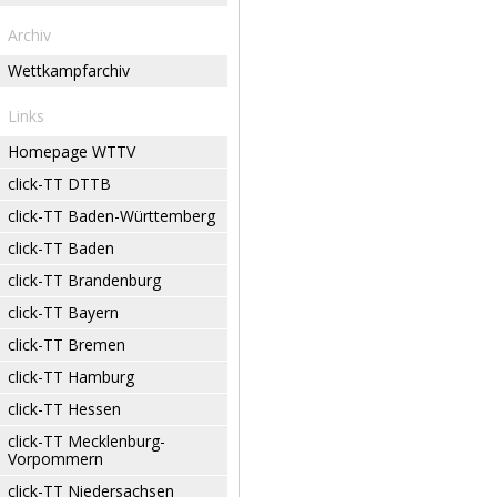
Archiv
Wettkampfarchiv
Links
Homepage WTTV
click-TT DTTB
click-TT Baden-Württemberg
click-TT Baden
click-TT Brandenburg
click-TT Bayern
click-TT Bremen
click-TT Hamburg
click-TT Hessen
click-TT Mecklenburg-
Vorpommern
click-TT Niedersachsen