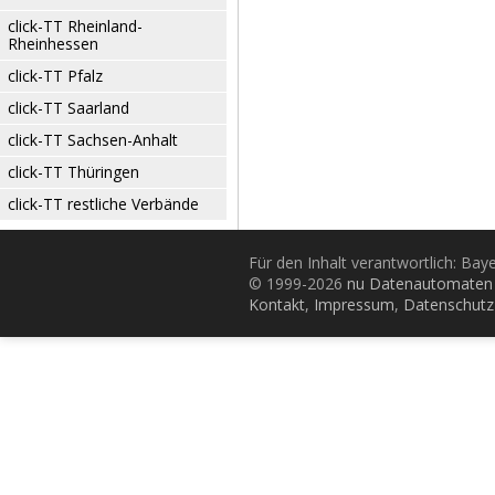
click-TT Rheinland-
Rheinhessen
click-TT Pfalz
click-TT Saarland
click-TT Sachsen-Anhalt
click-TT Thüringen
click-TT restliche Verbände
Für den Inhalt verantwortlich: Bay
© 1999-2026
nu Datenautomaten 
Kontakt
,
Impressum
,
Datenschutz