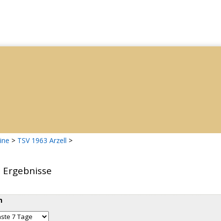
ine
>
TSV 1963 Arzell
>
d Ergebnisse
n