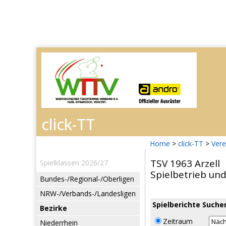
Home
>
click-TT
>
Vere
TSV 1963 Arzell
Spielklassen 2026/27
Spielbetrieb un
Bundes-/Regional-/Oberligen
NRW-/Verbands-/Landesligen
Spielberichte Suche
Bezirke
Zeitraum
Niederrhein