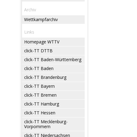
Archiv
Wettkampfarchiv
Links
Homepage WTTV
click-TT DTTB
click-TT Baden-Württemberg
click-TT Baden
click-TT Brandenburg
click-TT Bayern
click-TT Bremen
click-TT Hamburg
click-TT Hessen
click-TT Mecklenburg-
Vorpommern
click-TT Niedersachsen