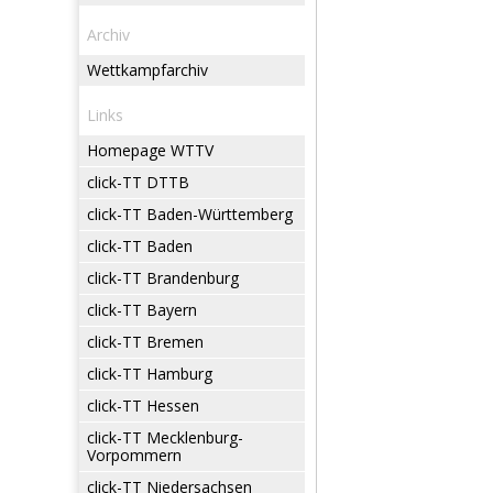
Archiv
Wettkampfarchiv
Links
Homepage WTTV
click-TT DTTB
click-TT Baden-Württemberg
click-TT Baden
click-TT Brandenburg
click-TT Bayern
click-TT Bremen
click-TT Hamburg
click-TT Hessen
click-TT Mecklenburg-
Vorpommern
click-TT Niedersachsen