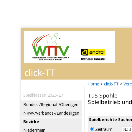
Home
>
click-TT
>
Vere
TuS Spohle
Spielklassen 2026/27
Spielbetrieb un
Bundes-/Regional-/Oberligen
NRW-/Verbands-/Landesligen
Spielberichte Suche
Bezirke
Zeitraum
Niederrhein