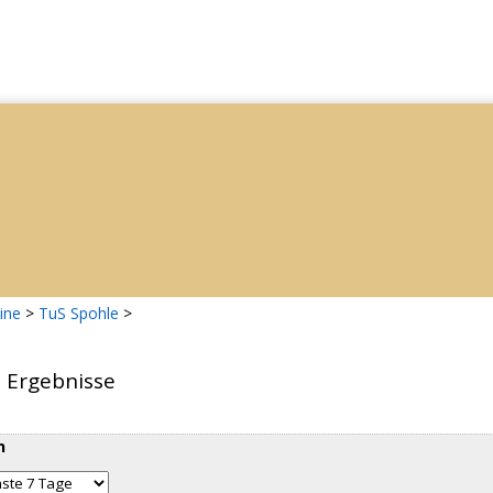
ine
>
TuS Spohle
>
d Ergebnisse
n