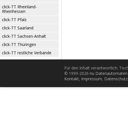
click-TT Rheinland-
Rheinhessen
click-TT Pfalz
click-TT Saarland
click-TT Sachsen-Anhalt
click-TT Thüringen
click-TT restliche Verbände
Für den Inhalt verantwortlich: Tis
© 1999-2026
nu Datenautomaten 
Kontakt
,
Impressum
,
Datenschutz