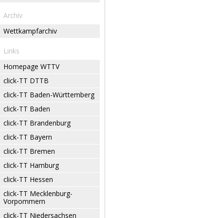
Archiv
Wettkampfarchiv
Links
Homepage WTTV
click-TT DTTB
click-TT Baden-Württemberg
click-TT Baden
click-TT Brandenburg
click-TT Bayern
click-TT Bremen
click-TT Hamburg
click-TT Hessen
click-TT Mecklenburg-
Vorpommern
click-TT Niedersachsen