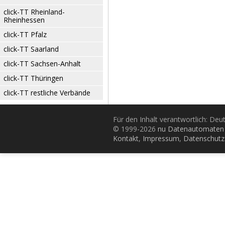
click-TT Rheinland-
Rheinhessen
click-TT Pfalz
click-TT Saarland
click-TT Sachsen-Anhalt
click-TT Thüringen
click-TT restliche Verbände
Für den Inhalt verantwortlich: De
© 1999-2026
nu Datenautomaten 
Kontakt
,
Impressum
,
Datenschutz