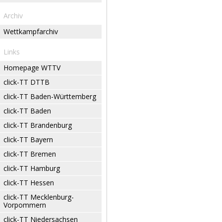
Archiv
Wettkampfarchiv
Links
Homepage WTTV
click-TT DTTB
click-TT Baden-Württemberg
click-TT Baden
click-TT Brandenburg
click-TT Bayern
click-TT Bremen
click-TT Hamburg
click-TT Hessen
click-TT Mecklenburg-
Vorpommern
click-TT Niedersachsen