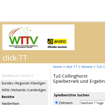
Home
>
click-TT
>
Vereine
>
TuS C
TuS Collinghorst
Spielklassen 2026/27
Spielbetrieb und Ergebn
Bundes-/Regional-/Oberligen
NRW-/Verbands-/Landesligen
Spielberichte Suchen
Bezirke
Zeitraum
Niederrhein