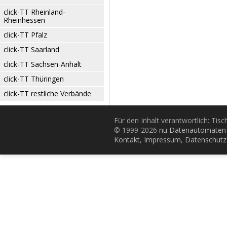
click-TT Rheinland-
Rheinhessen
click-TT Pfalz
click-TT Saarland
click-TT Sachsen-Anhalt
click-TT Thüringen
click-TT restliche Verbände
Für den Inhalt verantwortlich: Tis
© 1999-2026
nu Datenautomaten 
Kontakt
,
Impressum
,
Datenschutz