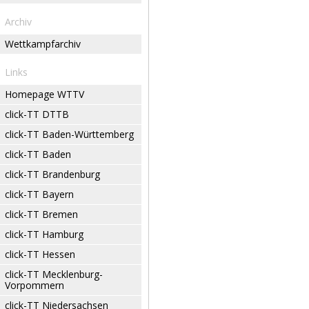
Archiv
Wettkampfarchiv
Links
Homepage WTTV
click-TT DTTB
click-TT Baden-Württemberg
click-TT Baden
click-TT Brandenburg
click-TT Bayern
click-TT Bremen
click-TT Hamburg
click-TT Hessen
click-TT Mecklenburg-
Vorpommern
click-TT Niedersachsen