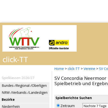
Home
>
click-TT
>
Vereine
>
SV C
SV Concordia Neermoor
Spielklassen 2026/27
Spielbetrieb und Ergebn
Bundes-/Regional-/Oberligen
NRW-/Verbands-/Landesligen
Spielberichte Suchen
Bezirke
Zeitraum
Niederrhein