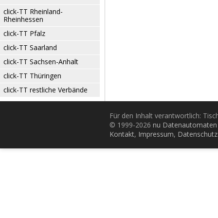
click-TT Rheinland-
Rheinhessen
click-TT Pfalz
click-TT Saarland
click-TT Sachsen-Anhalt
click-TT Thüringen
click-TT restliche Verbände
Für den Inhalt verantwortlich: Tis
© 1999-2026
nu Datenautomaten 
Kontakt
,
Impressum
,
Datenschutz