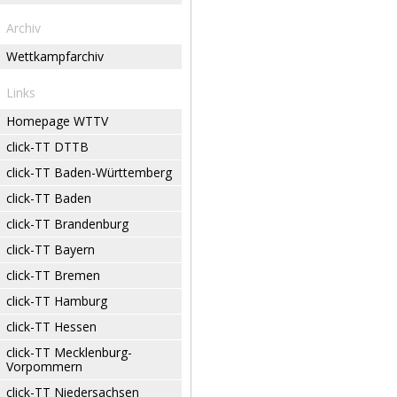
Archiv
Wettkampfarchiv
Links
Homepage WTTV
click-TT DTTB
click-TT Baden-Württemberg
click-TT Baden
click-TT Brandenburg
click-TT Bayern
click-TT Bremen
click-TT Hamburg
click-TT Hessen
click-TT Mecklenburg-
Vorpommern
click-TT Niedersachsen