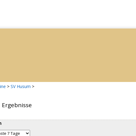
ine
>
SV Husum
>
d Ergebnisse
n