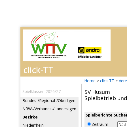
Home
>
click-TT
>
Vere
SV Husum
Spielklassen 2026/27
Spielbetrieb un
Bundes-/Regional-/Oberligen
NRW-/Verbands-/Landesligen
Spielberichte Suche
Bezirke
Zeitraum
Niederrhein