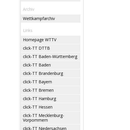
Archiv
Wettkampfarchiv
Links
Homepage WTTV
click-TT DTTB
click-TT Baden-Württemberg
click-TT Baden
click-TT Brandenburg
click-TT Bayern
click-TT Bremen
click-TT Hamburg
click-TT Hessen
click-TT Mecklenburg-
Vorpommern
click-TT Niedersachsen