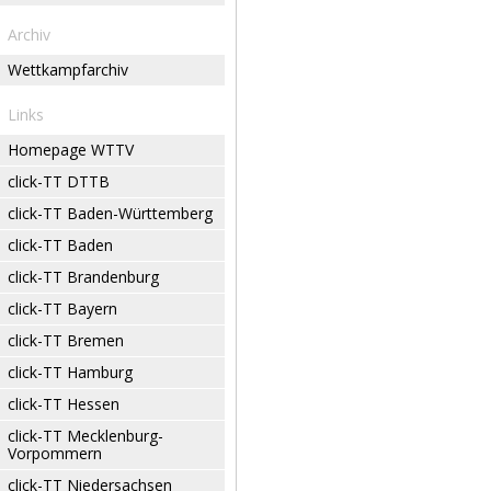
Archiv
Wettkampfarchiv
Links
Homepage WTTV
click-TT DTTB
click-TT Baden-Württemberg
click-TT Baden
click-TT Brandenburg
click-TT Bayern
click-TT Bremen
click-TT Hamburg
click-TT Hessen
click-TT Mecklenburg-
Vorpommern
click-TT Niedersachsen