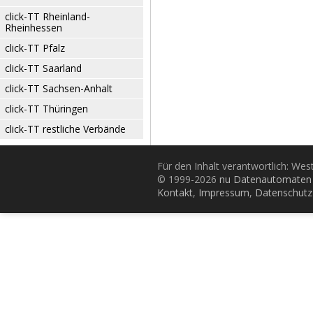
click-TT Rheinland-
Rheinhessen
click-TT Pfalz
click-TT Saarland
click-TT Sachsen-Anhalt
click-TT Thüringen
click-TT restliche Verbände
Für den Inhalt verantwortlich: Wes
© 1999-2026
nu Datenautomaten 
Kontakt
,
Impressum
,
Datenschutz