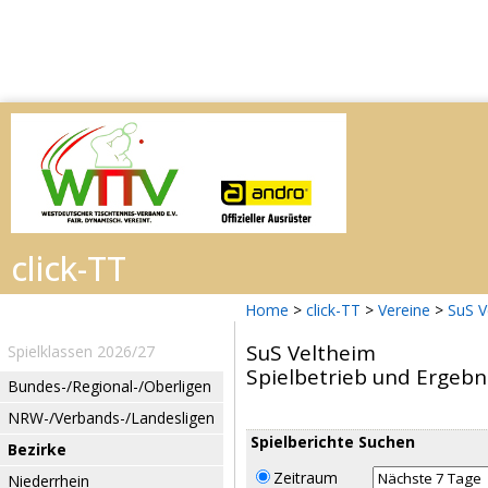
Home
>
click-TT
>
Vereine
>
SuS V
SuS Veltheim
Spielklassen 2026/27
Spielbetrieb und Ergebn
Bundes-/Regional-/Oberligen
NRW-/Verbands-/Landesligen
Spielberichte Suchen
Bezirke
Zeitraum
Niederrhein