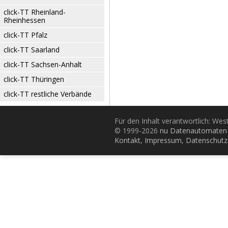
click-TT Rheinland-
Rheinhessen
click-TT Pfalz
click-TT Saarland
click-TT Sachsen-Anhalt
click-TT Thüringen
click-TT restliche Verbände
Für den Inhalt verantwortlich: Wes
© 1999-2026
nu Datenautomaten 
Kontakt
,
Impressum
,
Datenschutz