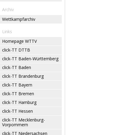
Archiv
Wettkampfarchiv
Links
Homepage WTTV
click-TT DTTB
click-TT Baden-Württemberg
click-TT Baden
click-TT Brandenburg
click-TT Bayern
click-TT Bremen
click-TT Hamburg
click-TT Hessen
click-TT Mecklenburg-
Vorpommern
click-TT Niedersachsen