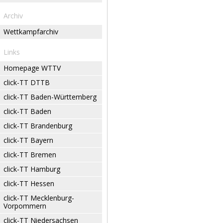
Archiv
Wettkampfarchiv
Links
Homepage WTTV
click-TT DTTB
click-TT Baden-Württemberg
click-TT Baden
click-TT Brandenburg
click-TT Bayern
click-TT Bremen
click-TT Hamburg
click-TT Hessen
click-TT Mecklenburg-
Vorpommern
click-TT Niedersachsen