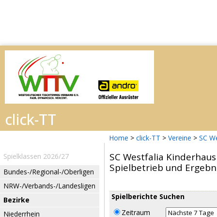
Home
>
click-TT
>
Vereine
>
SC We
SC Westfalia Kinderhaus
Spielklassen 2026/27
Spielbetrieb und Ergebn
Bundes-/Regional-/Oberligen
NRW-/Verbands-/Landesligen
Spielberichte Suchen
Bezirke
Zeitraum
Niederrhein