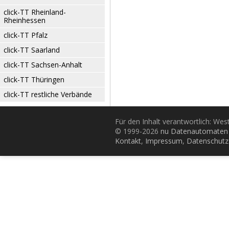
click-TT Rheinland-
Rheinhessen
click-TT Pfalz
click-TT Saarland
click-TT Sachsen-Anhalt
click-TT Thüringen
click-TT restliche Verbände
Für den Inhalt verantwortlich: Wes
© 1999-2026
nu Datenautomaten 
Kontakt
,
Impressum
,
Datenschutz