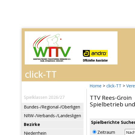
Home
>
click-TT
>
Vere
TTV Rees-Groin
Spielklassen 2026/27
Spielbetrieb un
Bundes-/Regional-/Oberligen
NRW-/Verbands-/Landesligen
Spielberichte Suche
Bezirke
Zeitraum
Niederrhein