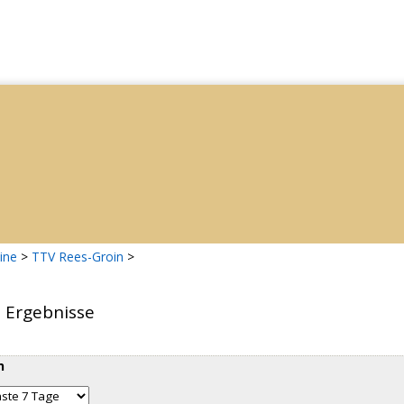
ine
>
TTV Rees-Groin
>
d Ergebnisse
n