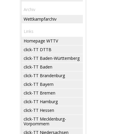
Archiv
Wettkampfarchiv
Links
Homepage WTTV
click-TT DTTB
click-TT Baden-Württemberg
click-TT Baden
click-TT Brandenburg
click-TT Bayern
click-TT Bremen
click-TT Hamburg
click-TT Hessen
click-TT Mecklenburg-
Vorpommern
click-TT Niedersachsen