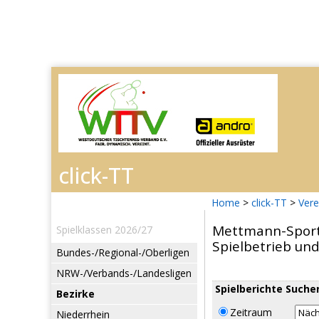
Home
>
click-TT
>
Vere
Mettmann-Sport 
Spielklassen 2026/27
Spielbetrieb un
Bundes-/Regional-/Oberligen
NRW-/Verbands-/Landesligen
Spielberichte Suche
Bezirke
Zeitraum
Niederrhein