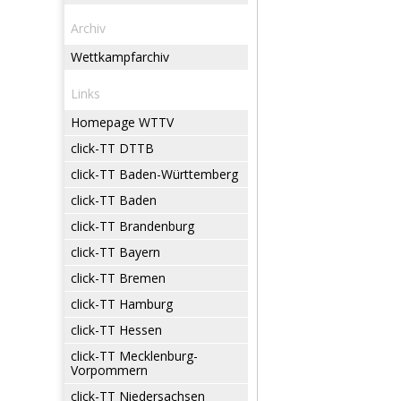
Archiv
Wettkampfarchiv
Links
Homepage WTTV
click-TT DTTB
click-TT Baden-Württemberg
click-TT Baden
click-TT Brandenburg
click-TT Bayern
click-TT Bremen
click-TT Hamburg
click-TT Hessen
click-TT Mecklenburg-
Vorpommern
click-TT Niedersachsen