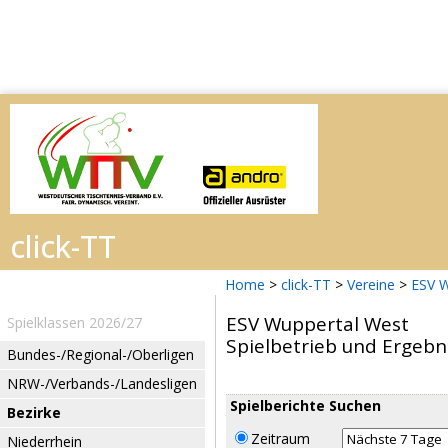
Home
>
click-TT
>
Vereine
>
ESV W
ESV Wuppertal West
Spielklassen 2026/27
Spielbetrieb und Ergebn
Bundes-/Regional-/Oberligen
NRW-/Verbands-/Landesligen
Spielberichte Suchen
Bezirke
Zeitraum
Niederrhein