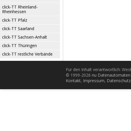
click-TT Rheinland-
Rheinhessen
click-TT Pfalz
click-TT Saarland
click-TT Sachsen-Anhalt
click-TT Thüringen
click-TT restliche Verbände
Für den Inhalt verantwortlich: Wes
© 1999-2026
nu Datenautomaten 
Kontakt
,
Impressum
,
Datenschutz