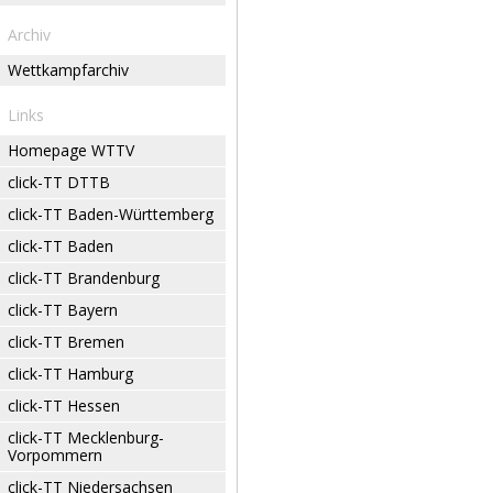
Archiv
Wettkampfarchiv
Links
Homepage WTTV
click-TT DTTB
click-TT Baden-Württemberg
click-TT Baden
click-TT Brandenburg
click-TT Bayern
click-TT Bremen
click-TT Hamburg
click-TT Hessen
click-TT Mecklenburg-
Vorpommern
click-TT Niedersachsen