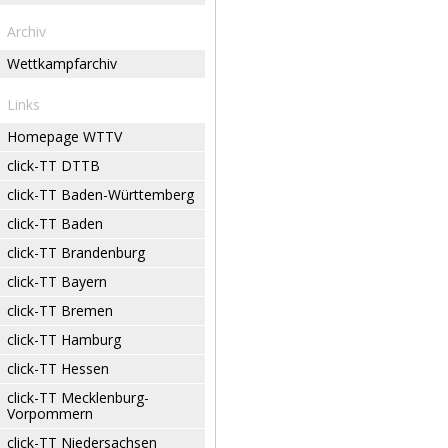
Archiv
Wettkampfarchiv
Links
Homepage WTTV
click-TT DTTB
click-TT Baden-Württemberg
click-TT Baden
click-TT Brandenburg
click-TT Bayern
click-TT Bremen
click-TT Hamburg
click-TT Hessen
click-TT Mecklenburg-
Vorpommern
click-TT Niedersachsen