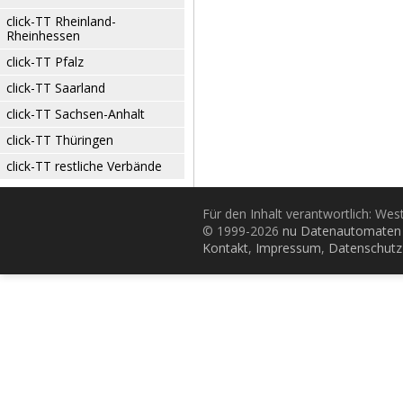
click-TT Rheinland-
Rheinhessen
click-TT Pfalz
click-TT Saarland
click-TT Sachsen-Anhalt
click-TT Thüringen
click-TT restliche Verbände
Für den Inhalt verantwortlich: Wes
© 1999-2026
nu Datenautomaten 
Kontakt
,
Impressum
,
Datenschutz