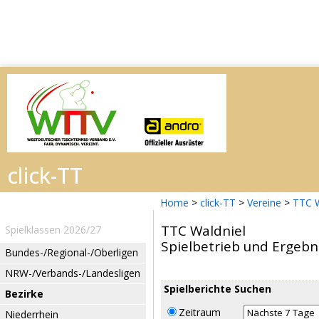
Home
>
click-TT
>
Vereine
>
TTC W
TTC Waldniel
Spielklassen 2026/27
Spielbetrieb und Ergebn
Bundes-/Regional-/Oberligen
NRW-/Verbands-/Landesligen
Spielberichte Suchen
Bezirke
Zeitraum
Niederrhein