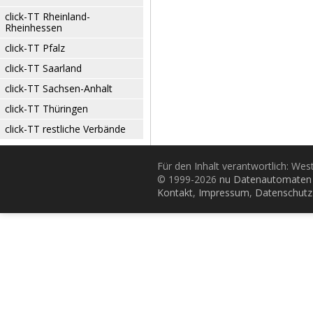
click-TT Rheinland-
Rheinhessen
click-TT Pfalz
click-TT Saarland
click-TT Sachsen-Anhalt
click-TT Thüringen
click-TT restliche Verbände
Für den Inhalt verantwortlich: Wes
© 1999-2026
nu Datenautomaten 
Kontakt
,
Impressum
,
Datenschutz