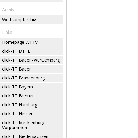
Archiv
Wettkampfarchiv
Links
Homepage WTTV
click-TT DTTB
click-TT Baden-Württemberg
click-TT Baden
click-TT Brandenburg
click-TT Bayern
click-TT Bremen
click-TT Hamburg
click-TT Hessen
click-TT Mecklenburg-
Vorpommern
click-TT Niedersachsen